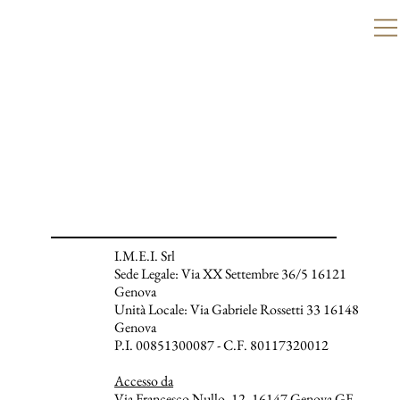
I.M.E.I. Srl
Sede Legale: Via XX Settembre 36/5 16121
Genova
Unità Locale: Via Gabriele Rossetti 33 16148
Genova
P.I. 00851300087 - C.F. 80117320012
Accesso da
Via Francesco Nullo, 12, 16147 Genova GE