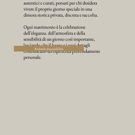
autentici e curati, pensati per chi desidera
vivere il proprio giorno speciale in una
dimora storica privata, discreta e raccolta.
Ogni matrimonio è la celebrazione
dell’eleganza. dell’atmosfera e della
sensibilità di un giorno così importante,
lasciando che il luogo e i suoi dettagli
Richiedi disponibilità
costruiscano un’esperienza profondamente
personale.